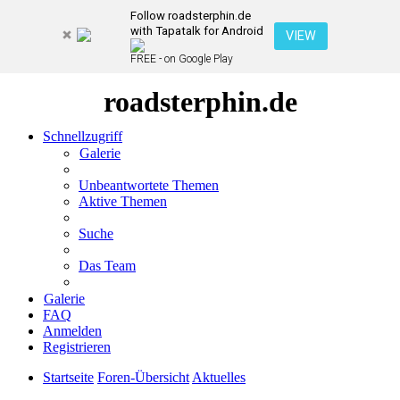
Follow roadsterphin.de
with Tapatalk for Android
VIEW
FREE - on Google Play
roadsterphin.de
Schnellzugriff
Galerie
Unbeantwortete Themen
Aktive Themen
Suche
Das Team
Galerie
FAQ
Anmelden
Registrieren
Startseite
Foren-Übersicht
Aktuelles
Suche