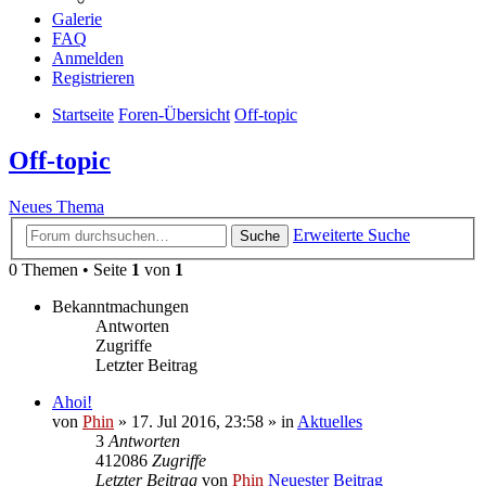
Galerie
FAQ
Anmelden
Registrieren
Startseite
Foren-Übersicht
Off-topic
Off-topic
Neues Thema
Erweiterte Suche
Suche
0 Themen • Seite
1
von
1
Bekanntmachungen
Antworten
Zugriffe
Letzter Beitrag
Ahoi!
von
Phin
» 17. Jul 2016, 23:58 » in
Aktuelles
3
Antworten
412086
Zugriffe
Letzter Beitrag
von
Phin
Neuester Beitrag