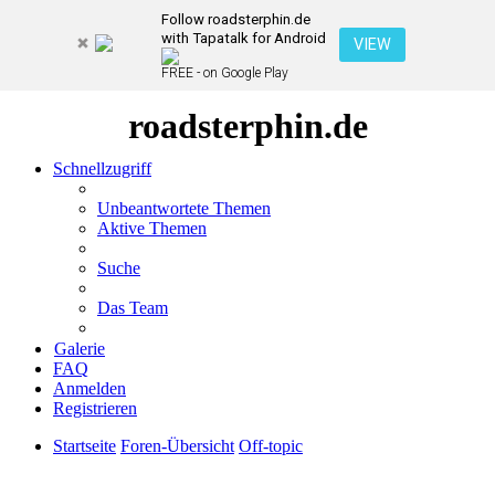
Follow roadsterphin.de
with Tapatalk for Android
VIEW
FREE - on Google Play
roadsterphin.de
Schnellzugriff
Unbeantwortete Themen
Aktive Themen
Suche
Das Team
Galerie
FAQ
Anmelden
Registrieren
Startseite
Foren-Übersicht
Off-topic
Suche