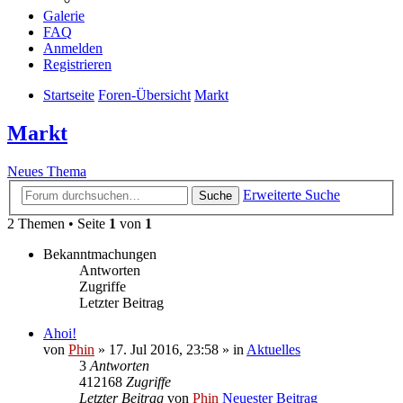
Galerie
FAQ
Anmelden
Registrieren
Startseite
Foren-Übersicht
Markt
Markt
Neues Thema
Erweiterte Suche
Suche
2 Themen • Seite
1
von
1
Bekanntmachungen
Antworten
Zugriffe
Letzter Beitrag
Ahoi!
von
Phin
» 17. Jul 2016, 23:58 » in
Aktuelles
3
Antworten
412168
Zugriffe
Letzter Beitrag
von
Phin
Neuester Beitrag