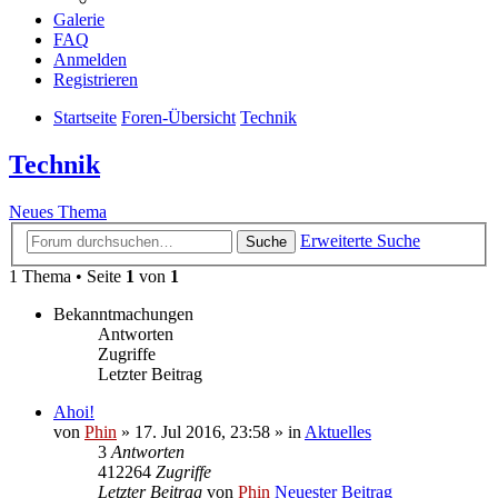
Galerie
FAQ
Anmelden
Registrieren
Startseite
Foren-Übersicht
Technik
Technik
Neues Thema
Erweiterte Suche
Suche
1 Thema • Seite
1
von
1
Bekanntmachungen
Antworten
Zugriffe
Letzter Beitrag
Ahoi!
von
Phin
» 17. Jul 2016, 23:58 » in
Aktuelles
3
Antworten
412264
Zugriffe
Letzter Beitrag
von
Phin
Neuester Beitrag