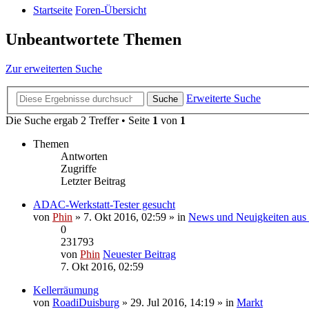
Startseite
Foren-Übersicht
Unbeantwortete Themen
Zur erweiterten Suche
Erweiterte Suche
Suche
Die Suche ergab 2 Treffer • Seite
1
von
1
Themen
Antworten
Zugriffe
Letzter Beitrag
ADAC-Werkstatt-Tester gesucht
von
Phin
» 7. Okt 2016, 02:59 » in
News und Neuigkeiten aus
0
231793
von
Phin
Neuester Beitrag
7. Okt 2016, 02:59
Kellerräumung
von
RoadiDuisburg
» 29. Jul 2016, 14:19 » in
Markt