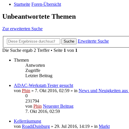
Startseite
Foren-Übersicht
Unbeantwortete Themen
Zur erweiterten Suche
Erweiterte Suche
Suche
Die Suche ergab 2 Treffer • Seite
1
von
1
Themen
Antworten
Zugriffe
Letzter Beitrag
ADAC-Werkstatt-Tester gesucht
von
Phin
» 7. Okt 2016, 02:59 » in
News und Neuigkeiten aus
0
231794
von
Phin
Neuester Beitrag
7. Okt 2016, 02:59
Kellerräumung
von
RoadiDuisburg
» 29. Jul 2016, 14:19 » in
Markt