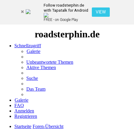
Follow roadsterphin.de
with Tapatalk for Android
VIEW
FREE - on Google Play
roadsterphin.de
Schnellzugriff
Galerie
Unbeantwortete Themen
Aktive Themen
Suche
Das Team
Galerie
FAQ
Anmelden
Registrieren
Startseite
Foren-Übersicht
Suche