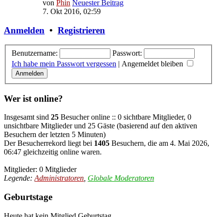
von
Phin
Neuester Beitrag
7. Okt 2016, 02:59
Anmelden
•
Registrieren
Benutzername:
Passwort:
Ich habe mein Passwort vergessen
|
Angemeldet bleiben
Wer ist online?
Insgesamt sind
25
Besucher online :: 0 sichtbare Mitglieder, 0
unsichtbare Mitglieder und 25 Gäste (basierend auf den aktiven
Besuchern der letzten 5 Minuten)
Der Besucherrekord liegt bei
1405
Besuchern, die am 4. Mai 2026,
06:47 gleichzeitig online waren.
Mitglieder: 0 Mitglieder
Legende:
Administratoren
,
Globale Moderatoren
Geburtstage
Heute hat kein Mitglied Geburtstag