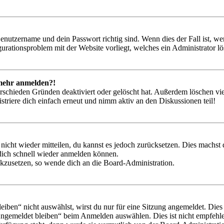
Benutzername und dein Passwort richtig sind. Wenn dies der Fall ist, w
igurationsproblem mit der Website vorliegt, welches ein Administrator l
t mehr anmelden?!
rschieden Gründen deaktiviert oder gelöscht hat. Außerdem löschen vie
triere dich einfach erneut und nimm aktiv an den Diskussionen teil!
 nicht wieder mitteilen, du kannst es jedoch zurücksetzen. Dies machs
 dich schnell wieder anmelden können.
ückzusetzen, so wende dich an die Board-Administration.
en“ nicht auswählst, wirst du nur für eine Sitzung angemeldet. Dies
Angemeldet bleiben“ beim Anmelden auswählen. Dies ist nicht empfehle