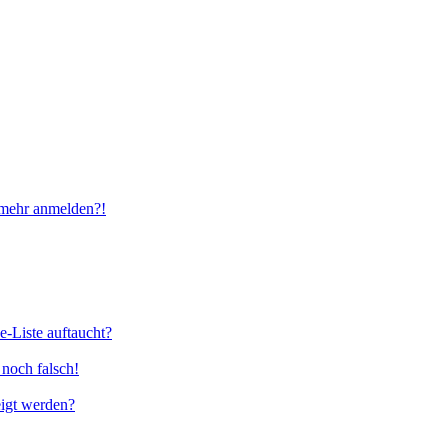
t mehr anmelden?!
e-Liste auftaucht?
 noch falsch!
eigt werden?