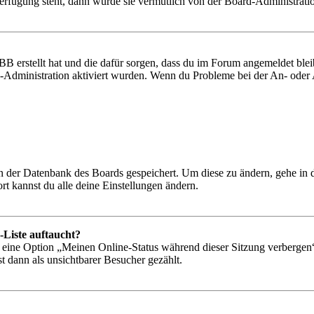
Verfügung steht, dann wurde sie vermutlich von der Board-Administratio
BB erstellt hat und die dafür sorgen, dass du im Forum angemeldet bl
rd-Administration aktiviert wurden. Wenn du Probleme bei der An- ode
 in der Datenbank des Boards gespeichert. Um diese zu ändern, gehe in
t kannst du alle deine Einstellungen ändern.
-Liste auftaucht?
n eine Option „Meinen Online-Status während dieser Sitzung verbergen
t dann als unsichtbarer Besucher gezählt.