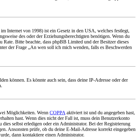
m Internet von 1998) ist ein Gesetz in den USA, welches festlegt,
ungsweise des oder der Erziehungsberechtigten benötigen. Wenn du
nd zu Rate. Bitte beachte, dass phpBB Limited und der Besitzer dieses
 unter der Frage „An wen soll ich mich wenden, falls es Beschwerden
elden können. Es könnte auch sein, dass deine IP-Adresse oder der
n.
 zwei Möglichkeiten. Wenn
COPPA
aktiviert ist und du angegeben hast,
rhalten hast. Wenn dies nicht der Fall ist, muss dein Benutzerkonto
 dies selbst erledigen oder ein Administrator. Bei der Registrierung
ungen. Ansonsten prüfe, ob du deine E-Mail-Adresse korrekt eingegeben
urde, dann kontaktiere einen Administrator.