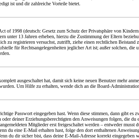
igt ist und dir zahlreiche Vorteile bietet.
t of 1998 (deutsch: Gesetz zum Schutz der Privatsphäre von Kindern i
ern unter 13 Jahren erheben, hierzu die Zustimmung der Eltern bezieh
dich zu registrieren versuchst, zutrifft, ziehe einen rechtlichen Beista
stelle für Rechtsangelegenheiten jeglicher Art ist; außer solchen, die
erden.
 komplett ausgeschaltet hat, damit sich keine neuen Benutzer mehr anm
 wurden. Um Hilfe zu erhalten, wende dich an die Board-Administratio
richtige Passwort eingegeben hast. Wenn diese stimmen, dann gibt es
ern oder deiner Erziehungsberechtigten den Anweisungen folgen, die du e
 angemeldeten Mitglieder erst freigeschaltet werden – entweder musst du
. Wenn du eine E-Mail erhalten hast, folge den dort enthaltenen Anweis
nn du dir sicher bist, dass deine E-Mail-Adresse korrekt eingegeben w