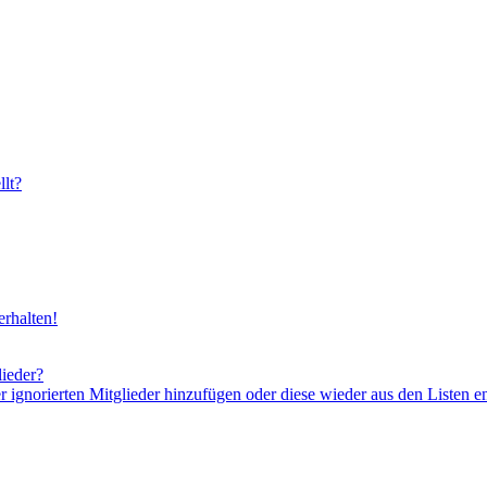
lt?
rhalten!
lieder?
er ignorierten Mitglieder hinzufügen oder diese wieder aus den Listen e