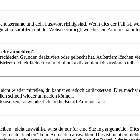
Benutzername und dein Passwort richtig sind. Wenn dies der Fall ist, w
igurationsproblem mit der Website vorliegt, welches ein Administrator l
t mehr anmelden?!
rschieden Gründen deaktiviert oder gelöscht hat. Außerdem löschen vie
triere dich einfach erneut und nimm aktiv an den Diskussionen teil!
 nicht wieder mitteilen, du kannst es jedoch zurücksetzen. Dies machs
 dich schnell wieder anmelden können.
ückzusetzen, so wende dich an die Board-Administration.
en“ nicht auswählst, wirst du nur für eine Sitzung angemeldet. Dies
Angemeldet bleiben“ beim Anmelden auswählen. Dies ist nicht empfehle