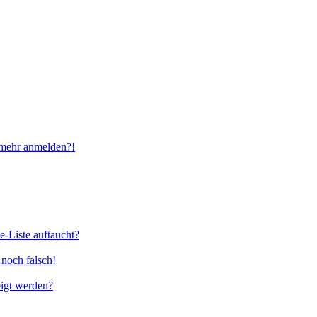
t mehr anmelden?!
e-Liste auftaucht?
 noch falsch!
eigt werden?