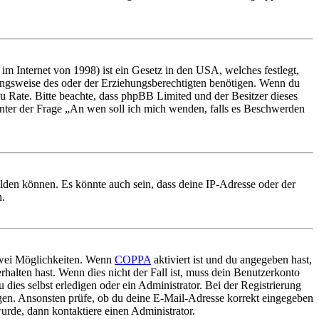
m Internet von 1998) ist ein Gesetz in den USA, welches festlegt,
ungsweise des oder der Erziehungsberechtigten benötigen. Wenn du
nd zu Rate. Bitte beachte, dass phpBB Limited und der Besitzer dieses
 unter der Frage „An wen soll ich mich wenden, falls es Beschwerden
elden können. Es könnte auch sein, dass deine IP-Adresse oder der
n.
 zwei Möglichkeiten. Wenn
COPPA
aktiviert ist und du angegeben hast,
rhalten hast. Wenn dies nicht der Fall ist, muss dein Benutzerkonto
 dies selbst erledigen oder ein Administrator. Bei der Registrierung
ungen. Ansonsten prüfe, ob du deine E-Mail-Adresse korrekt eingegeben
urde, dann kontaktiere einen Administrator.