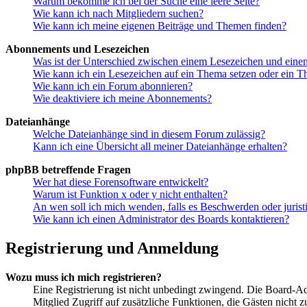
Warum bekomme ich bei der Suche eine leere Seite?
Wie kann ich nach Mitgliedern suchen?
Wie kann ich meine eigenen Beiträge und Themen finden?
Abonnements und Lesezeichen
Was ist der Unterschied zwischen einem Lesezeichen und ein
Wie kann ich ein Lesezeichen auf ein Thema setzen oder ein 
Wie kann ich ein Forum abonnieren?
Wie deaktiviere ich meine Abonnements?
Dateianhänge
Welche Dateianhänge sind in diesem Forum zulässig?
Kann ich eine Übersicht all meiner Dateianhänge erhalten?
phpBB betreffende Fragen
Wer hat diese Forensoftware entwickelt?
Warum ist Funktion x oder y nicht enthalten?
An wen soll ich mich wenden, falls es Beschwerden oder juris
Wie kann ich einen Administrator des Boards kontaktieren?
Registrierung und Anmeldung
Wozu muss ich mich registrieren?
Eine Registrierung ist nicht unbedingt zwingend. Die Board-Admin
Mitglied Zugriff auf zusätzliche Funktionen, die Gästen nicht 