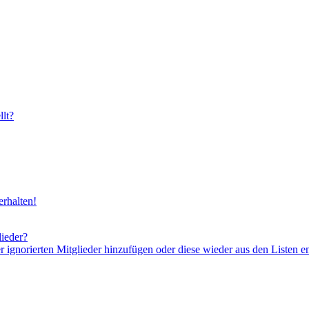
lt?
rhalten!
lieder?
er ignorierten Mitglieder hinzufügen oder diese wieder aus den Listen e