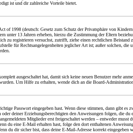
igt ist und dir zahlreiche Vorteile bietet.
t of 1998 (deutsch: Gesetz zum Schutz der Privatsphäre von Kindern i
ern unter 13 Jahren erheben, hierzu die Zustimmung der Eltern bezieh
dich zu registrieren versuchst, zutrifft, ziehe einen rechtlichen Beista
stelle für Rechtsangelegenheiten jeglicher Art ist; außer solchen, die
erden.
 komplett ausgeschaltet hat, damit sich keine neuen Benutzer mehr anm
 wurden. Um Hilfe zu erhalten, wende dich an die Board-Administratio
richtige Passwort eingegeben hast. Wenn diese stimmen, dann gibt es
ern oder deiner Erziehungsberechtigten den Anweisungen folgen, die du e
 angemeldeten Mitglieder erst freigeschaltet werden – entweder musst du
. Wenn du eine E-Mail erhalten hast, folge den dort enthaltenen Anweis
nn du dir sicher bist, dass deine E-Mail-Adresse korrekt eingegeben w