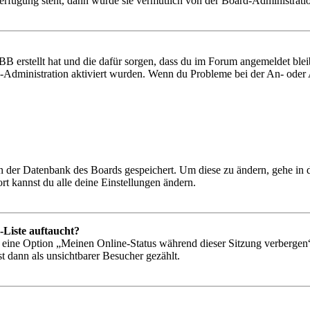
Verfügung steht, dann wurde sie vermutlich von der Board-Administratio
BB erstellt hat und die dafür sorgen, dass du im Forum angemeldet bl
rd-Administration aktiviert wurden. Wenn du Probleme bei der An- ode
 in der Datenbank des Boards gespeichert. Um diese zu ändern, gehe in
t kannst du alle deine Einstellungen ändern.
-Liste auftaucht?
n eine Option „Meinen Online-Status während dieser Sitzung verbergen
t dann als unsichtbarer Besucher gezählt.