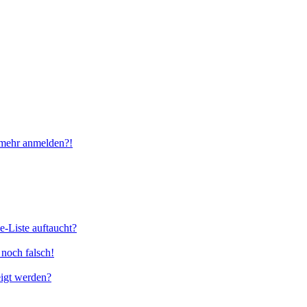
t mehr anmelden?!
e-Liste auftaucht?
 noch falsch!
eigt werden?