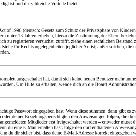
igt ist und dir zahlreiche Vorteile bietet.
t of 1998 (deutsch: Gesetz zum Schutz der Privatsphäre von Kindern i
ern unter 13 Jahren erheben, hierzu die Zustimmung der Eltern bezieh
dich zu registrieren versuchst, zutrifft, ziehe einen rechtlichen Beista
stelle für Rechtsangelegenheiten jeglicher Art ist; außer solchen, die
erden.
 komplett ausgeschaltet hat, damit sich keine neuen Benutzer mehr anm
 wurden. Um Hilfe zu erhalten, wende dich an die Board-Administratio
richtige Passwort eingegeben hast. Wenn diese stimmen, dann gibt es
ern oder deiner Erziehungsberechtigten den Anweisungen folgen, die du e
 angemeldeten Mitglieder erst freigeschaltet werden – entweder musst du
. Wenn du eine E-Mail erhalten hast, folge den dort enthaltenen Anweis
nn du dir sicher bist, dass deine E-Mail-Adresse korrekt eingegeben w