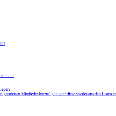
lt?
rhalten!
lieder?
er ignorierten Mitglieder hinzufügen oder diese wieder aus den Listen e