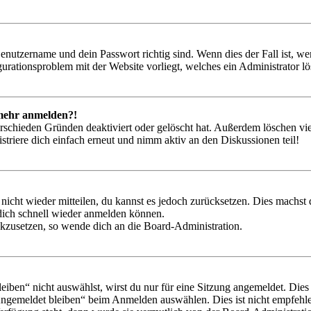
Benutzername und dein Passwort richtig sind. Wenn dies der Fall ist, w
igurationsproblem mit der Website vorliegt, welches ein Administrator l
t mehr anmelden?!
rschieden Gründen deaktiviert oder gelöscht hat. Außerdem löschen vie
triere dich einfach erneut und nimm aktiv an den Diskussionen teil!
 nicht wieder mitteilen, du kannst es jedoch zurücksetzen. Dies machs
 dich schnell wieder anmelden können.
ückzusetzen, so wende dich an die Board-Administration.
en“ nicht auswählst, wirst du nur für eine Sitzung angemeldet. Dies
Angemeldet bleiben“ beim Anmelden auswählen. Dies ist nicht empfehle