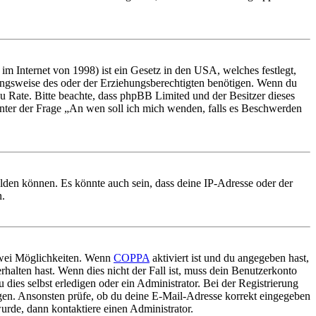
m Internet von 1998) ist ein Gesetz in den USA, welches festlegt,
ungsweise des oder der Erziehungsberechtigten benötigen. Wenn du
nd zu Rate. Bitte beachte, dass phpBB Limited und der Besitzer dieses
 unter der Frage „An wen soll ich mich wenden, falls es Beschwerden
elden können. Es könnte auch sein, dass deine IP-Adresse oder der
n.
 zwei Möglichkeiten. Wenn
COPPA
aktiviert ist und du angegeben hast,
rhalten hast. Wenn dies nicht der Fall ist, muss dein Benutzerkonto
 dies selbst erledigen oder ein Administrator. Bei der Registrierung
ungen. Ansonsten prüfe, ob du deine E-Mail-Adresse korrekt eingegeben
urde, dann kontaktiere einen Administrator.