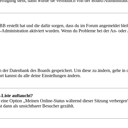
Verfügung steht, dann wurde sie vermutlich von der Board-Administratio
BB erstellt hat und die dafür sorgen, dass du im Forum angemeldet bl
rd-Administration aktiviert wurden. Wenn du Probleme bei der An- ode
 in der Datenbank des Boards gespeichert. Um diese zu ändern, gehe in
t kannst du alle deine Einstellungen ändern.
-Liste auftaucht?
n eine Option „Meinen Online-Status während dieser Sitzung verbergen
t dann als unsichtbarer Besucher gezählt.