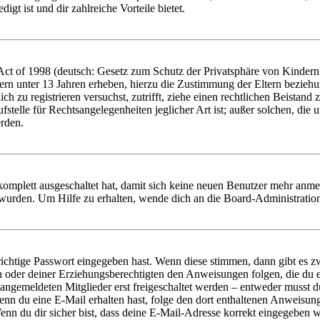
igt ist und dir zahlreiche Vorteile bietet.
t of 1998 (deutsch: Gesetz zum Schutz der Privatsphäre von Kindern i
ern unter 13 Jahren erheben, hierzu die Zustimmung der Eltern bezieh
dich zu registrieren versuchst, zutrifft, ziehe einen rechtlichen Beista
stelle für Rechtsangelegenheiten jeglicher Art ist; außer solchen, die
erden.
 komplett ausgeschaltet hat, damit sich keine neuen Benutzer mehr anm
 wurden. Um Hilfe zu erhalten, wende dich an die Board-Administratio
richtige Passwort eingegeben hast. Wenn diese stimmen, dann gibt es
ern oder deiner Erziehungsberechtigten den Anweisungen folgen, die du e
 angemeldeten Mitglieder erst freigeschaltet werden – entweder musst du
. Wenn du eine E-Mail erhalten hast, folge den dort enthaltenen Anweis
nn du dir sicher bist, dass deine E-Mail-Adresse korrekt eingegeben w