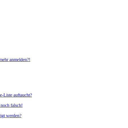
t mehr anmelden?!
e-Liste auftaucht?
 noch falsch!
eigt werden?