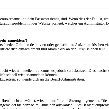
Benutzername und dein Passwort richtig sind. Wenn dies der Fall ist, w
igurationsproblem mit der Website vorliegt, welches ein Administrator l
t mehr anmelden?!
rschieden Gründen deaktiviert oder gelöscht hat. Außerdem löschen vie
triere dich einfach erneut und nimm aktiv an den Diskussionen teil!
 nicht wieder mitteilen, du kannst es jedoch zurücksetzen. Dies machs
 dich schnell wieder anmelden können.
ückzusetzen, so wende dich an die Board-Administration.
en“ nicht auswählst, wirst du nur für eine Sitzung angemeldet. Dies
Angemeldet bleiben“ beim Anmelden auswählen. Dies ist nicht empfehle