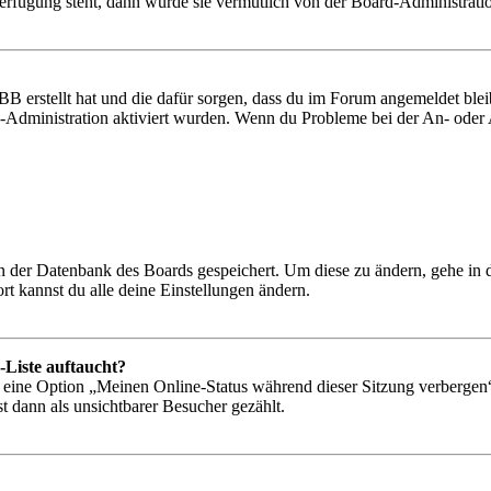
Verfügung steht, dann wurde sie vermutlich von der Board-Administratio
BB erstellt hat und die dafür sorgen, dass du im Forum angemeldet bl
rd-Administration aktiviert wurden. Wenn du Probleme bei der An- ode
 in der Datenbank des Boards gespeichert. Um diese zu ändern, gehe in
t kannst du alle deine Einstellungen ändern.
-Liste auftaucht?
n eine Option „Meinen Online-Status während dieser Sitzung verbergen
t dann als unsichtbarer Besucher gezählt.