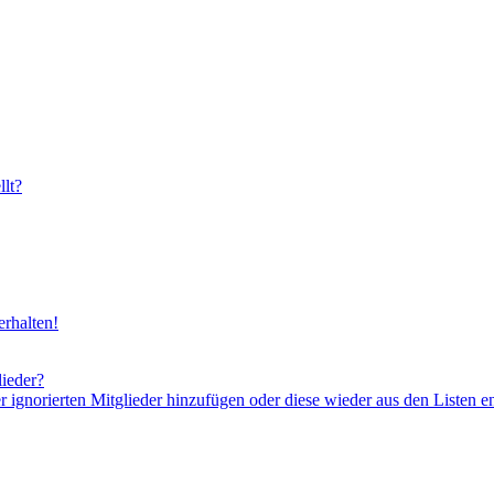
lt?
rhalten!
lieder?
er ignorierten Mitglieder hinzufügen oder diese wieder aus den Listen e