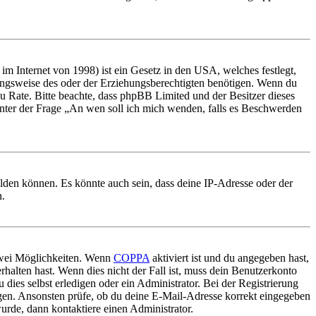
m Internet von 1998) ist ein Gesetz in den USA, welches festlegt,
ungsweise des oder der Erziehungsberechtigten benötigen. Wenn du
nd zu Rate. Bitte beachte, dass phpBB Limited und der Besitzer dieses
 unter der Frage „An wen soll ich mich wenden, falls es Beschwerden
elden können. Es könnte auch sein, dass deine IP-Adresse oder der
n.
 zwei Möglichkeiten. Wenn
COPPA
aktiviert ist und du angegeben hast,
rhalten hast. Wenn dies nicht der Fall ist, muss dein Benutzerkonto
 dies selbst erledigen oder ein Administrator. Bei der Registrierung
ungen. Ansonsten prüfe, ob du deine E-Mail-Adresse korrekt eingegeben
urde, dann kontaktiere einen Administrator.